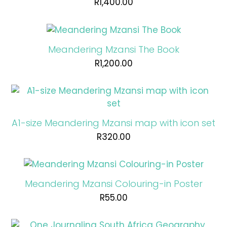
R
1,400.00
Meandering Mzansi The Book
R
1,200.00
A1-size Meandering Mzansi map with icon set
R
320.00
Meandering Mzansi Colouring-in Poster
R
55.00