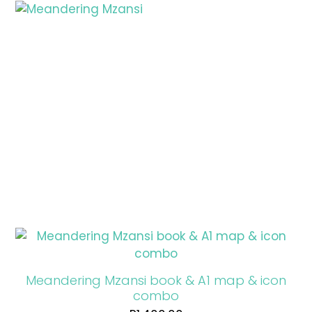
Skip
Open
Close
to
mobile
mobile
content
menu
menu
Meandering Mzansi book & A1 map & icon
combo